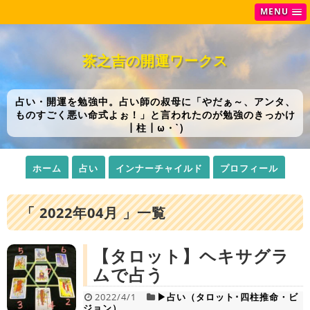
MENU
茶之吉の開運ワークス
占い・開運を勉強中。占い師の叔母に「やだぁ～、アンタ、
ものすごく悪い命式よぉ！」と言われたのが勉強のきっかけ
┃柱┃ω・`)
ホーム
占い
インナーチャイルド
プロフィール
「 2022年04月 」一覧
【タロット】ヘキサグラ
ムで占う
2022/4/1
▶占い（タロット･四柱推命・ビ
ジョン）