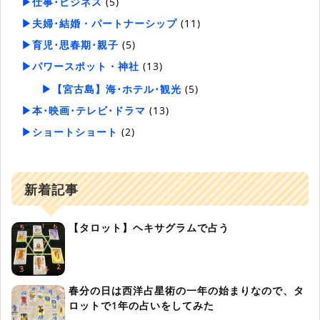
▶仕事･ビジネス
(5)
▶夫婦･結婚・パートナーシップ
(11)
▶育児･思春期･親子
(5)
▶パワースポット・神社
(13)
▶【宮古島】海･ホテル･観光
(5)
▶本･映画･テレビ･ドラマ
(13)
▶ショートショート
(2)
新着記事
【タロット】ヘキサグラムで占う
春分の日は西洋占星術の一年の始まりなので、タ
ロットで1年の占いをしてみた