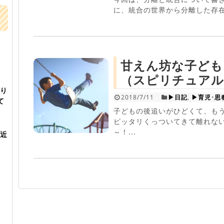
に、統合の世界から分離した存在
甘えん坊な子ども
（スピリチュアル
り
2018/7/11
▶日記
,
▶育児･思
て
子どもの後追いがひどくて、も
ピッタリくっついてきて離れな
～！...
近