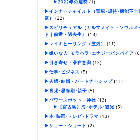
▶2022年の運勢
(1)
▶インナーチャイルド（毒親･虐待･機能不全
庭）
(22)
▶スピリチュアル（カルマメイト・ソウルメ
ト｜前世・過去生）
(18)
▶レイキヒーリング（霊気）
(11)
▶嫌いな人･モラハラ･エナジーバンパイア
(6
▶引き寄せ・潜在意識
(13)
▶仕事･ビジネス
(5)
▶夫婦･結婚・パートナーシップ
(11)
▶育児･思春期･親子
(5)
▶パワースポット・神社
(13)
▶【宮古島】海･ホテル･観光
(5)
▶本･映画･テレビ･ドラマ
(13)
▶ショートショート
(2)