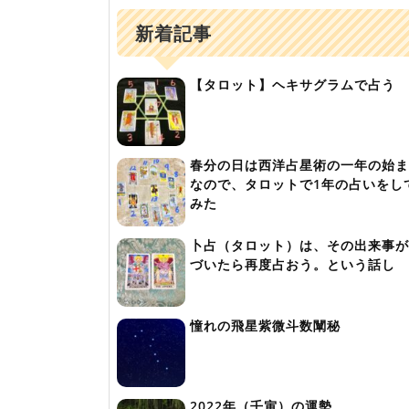
新着記事
【タロット】ヘキサグラムで占う
春分の日は西洋占星術の一年の始ま
なので、タロットで1年の占いをし
みた
卜占（タロット）は、その出来事が
づいたら再度占おう。という話し
憧れの飛星紫微斗数闡秘
2022年（壬寅）の運勢