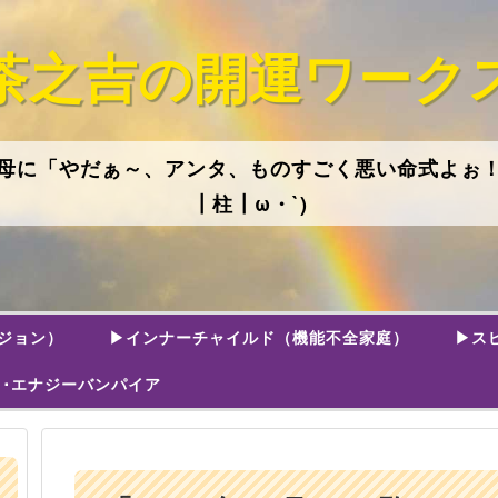
茶之吉の開運ワーク
母に「やだぁ～、アンタ、ものすごく悪い命式よぉ
┃柱┃ω・`)
ジョン）
▶インナーチャイルド（機能不全家庭）
▶ス
･エナジーバンパイア