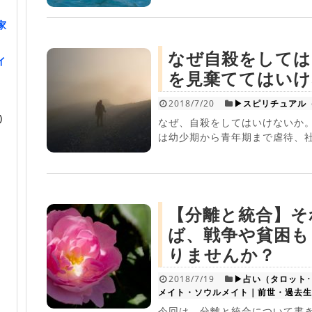
家
なぜ自殺をしては
イ
を見棄ててはいけ
2018/7/20
▶スピリチュアル
)
なぜ、自殺をしてはいけないか。
は幼少期から青年期まで虐待、社
【分離と統合】そ
ば、戦争や貧困も
りませんか？
2018/7/19
▶占い（タロット
メイト・ソウルメイト｜前世・過去生
今回は、分離と統合について書き