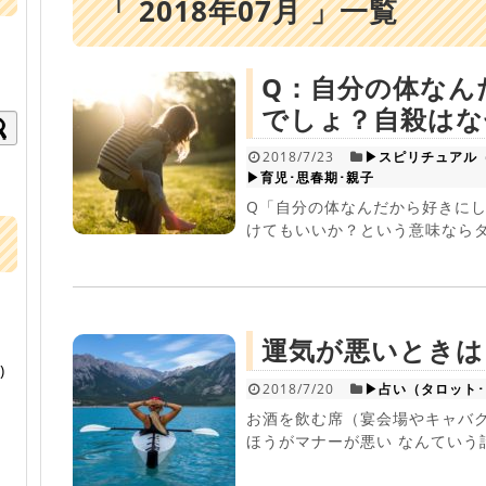
「 2018年07月 」一覧
Q：自分の体なん
でしょ？自殺はな
2018/7/23
▶スピリチュアル
▶育児･思春期･親子
Q「自分の体なんだから好きにし
けてもいいか？という意味ならダ
運気が悪いときは
)
2018/7/20
▶占い（タロット
お酒を飲む席（宴会場やキャバク
ほうがマナーが悪い なんていう話