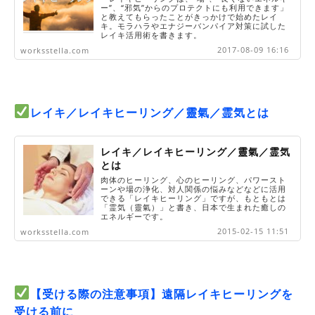
ー”、“邪気”からのプロテクトにも利用できます」
と教えてもらったことがきっかけで始めたレイ
キ。モラハラやエナジーバンパイア対策に試した
レイキ活用術を書きます。
2017-08-09 16:16
worksstella.com
レイキ／レイキヒーリング／靈氣／霊気とは
レイキ／レイキヒーリング／靈氣／霊気
とは
肉体のヒーリング、心のヒーリング、パワースト
ーンや場の浄化、対人関係の悩みなどなどに活用
できる「レイキヒーリング」ですが、もともとは
「霊気（靈氣）」と書き、日本で生まれた癒しの
エネルギーです。
2015-02-15 11:51
worksstella.com
【受ける際の注意事項】遠隔レイキヒーリングを
受ける前に