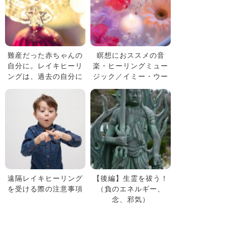
難産だった赤ちゃんの
瞑想におススメの音
自分に。レイキヒーリ
楽・ヒーリングミュー
ングは、過去の自分に
ジック／イミー・ウー
もヒーリングできます
イさんの般若心経や自
然の音など
遠隔レイキヒーリング
【後編】生霊を祓う！
を受ける際の注意事項
（負のエネルギー、
念、邪気）