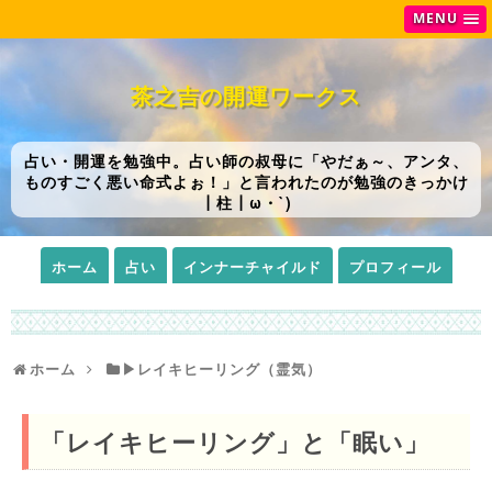
MENU
茶之吉の開運ワークス
占い・開運を勉強中。占い師の叔母に「やだぁ～、アンタ、
ものすごく悪い命式よぉ！」と言われたのが勉強のきっかけ
┃柱┃ω・`)
ホーム
占い
インナーチャイルド
プロフィール
ホーム
▶レイキヒーリング（霊気）
「レイキヒーリング」と「眠い」