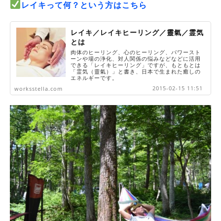
レイキって何？という方はこちら
レイキ／レイキヒーリング／靈氣／霊気
とは
肉体のヒーリング、心のヒーリング、パワースト
ーンや場の浄化、対人関係の悩みなどなどに活用
できる「レイキヒーリング」ですが、もともとは
「霊気（靈氣）」と書き、日本で生まれた癒しの
エネルギーです。
2015-02-15 11:51
worksstella.com