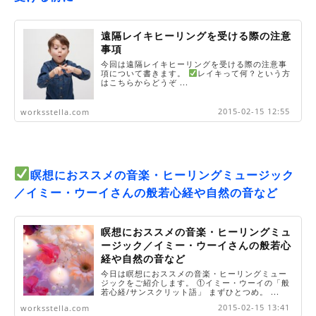
遠隔レイキヒーリングを受ける際の注意
事項
今回は遠隔レイキヒーリングを受ける際の注意事
項について書きます。
レイキって何？という方
はこちらからどうぞ ...
2015-02-15 12:55
worksstella.com
瞑想におススメの音楽・ヒーリングミュージック
／イミー・ウーイさんの般若心経や自然の音など
瞑想におススメの音楽・ヒーリングミュ
ージック／イミー・ウーイさんの般若心
経や自然の音など
今日は瞑想におススメの音楽・ヒーリングミュー
ジックをご紹介します。 ①イミー・ウーイの「般
若心経/サンスクリット語」 まずひとつめ。 ...
2015-02-15 13:41
worksstella.com