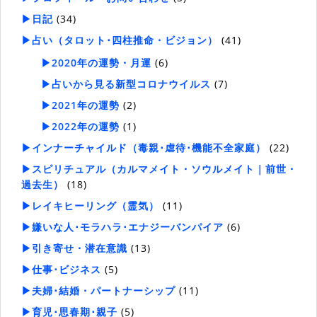
▶日記
(34)
▶占い（タロット･四柱推命・ビジョン）
(41)
▶2020年の運勢・月運
(6)
▶占いから見る新型コロナウイルス
(7)
▶2021年の運勢
(2)
▶2022年の運勢
(1)
▶インナーチャイルド（毒親･虐待･機能不全家庭）
(22)
▶スピリチュアル（カルマメイト・ソウルメイト｜前世・
過去生）
(18)
▶レイキヒーリング（霊気）
(11)
▶嫌いな人･モラハラ･エナジーバンパイア
(6)
▶引き寄せ・潜在意識
(13)
▶仕事･ビジネス
(5)
▶夫婦･結婚・パートナーシップ
(11)
▶育児･思春期･親子
(5)