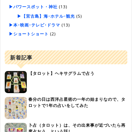
▶パワースポット・神社
(13)
▶【宮古島】海･ホテル･観光
(5)
▶本･映画･テレビ･ドラマ
(13)
▶ショートショート
(2)
新着記事
【タロット】ヘキサグラムで占う
春分の日は西洋占星術の一年の始まりなので、タ
ロットで1年の占いをしてみた
卜占（タロット）は、その出来事が近づいたら再
度占おう。という話し