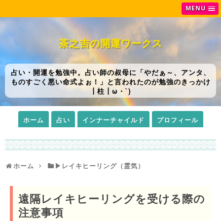
MENU
茶之吉の開運ワークス
占い・開運を勉強中。占い師の叔母に「やだぁ～、アンタ、
ものすごく悪い命式よぉ！」と言われたのが勉強のきっかけ
┃柱┃ω・`)
ホーム
占い
インナーチャイルド
プロフィール
ホーム
▶レイキヒーリング（霊気）
遠隔レイキヒーリングを受ける際の
注意事項