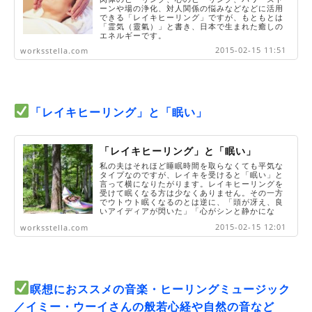
ーンや場の浄化、対人関係の悩みなどなどに活用
できる「レイキヒーリング」ですが、もともとは
「霊気（靈氣）」と書き、日本で生まれた癒しの
エネルギーです。
2015-02-15 11:51
worksstella.com
「レイキヒーリング」と「眠い」
「レイキヒーリング」と「眠い」
私の夫はそれほど睡眠時間を取らなくても平気な
タイプなのですが、レイキを受けると「眠い」と
言って横になりたがります。レイキヒーリングを
受けて眠くなる方は少なくありません。その一方
でウトウト眠くなるのとは逆に、「頭が冴え、良
いアイディアが閃いた」「心がシンと静かにな
り、開放された」とおっしゃる方もいます。
2015-02-15 12:01
worksstella.com
瞑想におススメの音楽・ヒーリングミュージック
／イミー・ウーイさんの般若心経や自然の音など