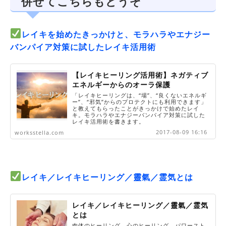
併せてこちらもどうぞ
レイキを始めたきっかけと、モラハラやエナジー
バンパイア対策に試したレイキ活用術
【レイキヒーリング活用術】ネガティブ
エネルギーからのオーラ保護
「レイキヒーリングは、“場”、“良くないエネルギ
ー”、“邪気”からのプロテクトにも利用できます」
と教えてもらったことがきっかけで始めたレイ
キ。モラハラやエナジーバンパイア対策に試した
レイキ活用術を書きます。
2017-08-09 16:16
worksstella.com
レイキ／レイキヒーリング／靈氣／霊気とは
レイキ／レイキヒーリング／靈氣／霊気
とは
肉体のヒーリング、心のヒーリング、パワースト