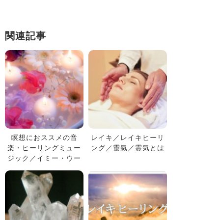
関連記事
瞑想におススメの音
レイキ／レイキヒーリ
楽・ヒーリングミュー
ング／靈氣／霊気とは
ジック／イミー・ウー
イさんの般若心経や自
然の音など