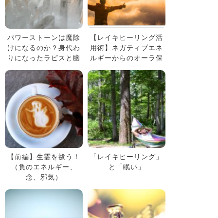
パワーストーンは魔除
【レイキヒーリング活
けになるのか？身代わ
用術】ネガティブエネ
りになったラピスと幽
ルギーからのオーラ保
霊ホテルのおはなし
護
【前編】生霊を祓う！
「レイキヒーリング」
（負のエネルギー、
と「眠い」
念、邪気）