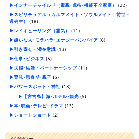
▶インナーチャイルド（毒親･虐待･機能不全家庭）
(22)
▶スピリチュアル（カルマメイト・ソウルメイト｜前世・
過去生）
(18)
▶レイキヒーリング（霊気）
(11)
▶嫌いな人･モラハラ･エナジーバンパイア
(6)
▶引き寄せ・潜在意識
(13)
▶仕事･ビジネス
(5)
▶夫婦･結婚・パートナーシップ
(11)
▶育児･思春期･親子
(5)
▶パワースポット・神社
(13)
▶【宮古島】海･ホテル･観光
(5)
▶本･映画･テレビ･ドラマ
(13)
▶ショートショート
(2)