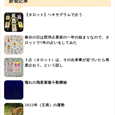
新着記事
【タロット】ヘキサグラムで占う
春分の日は西洋占星術の一年の始まりなので、タ
ロットで1年の占いをしてみた
卜占（タロット）は、その出来事が近づいたら再
度占おう。という話し
憧れの飛星紫微斗数闡秘
2022年（壬寅）の運勢