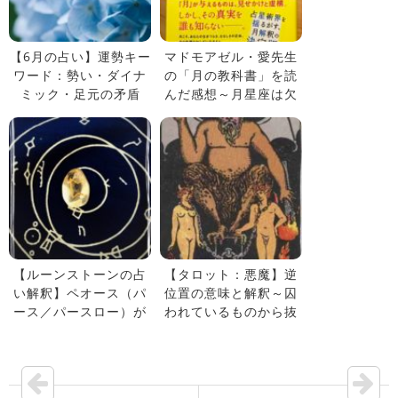
【6月の占い】運勢キー
マドモアゼル・愛先生
ワード：勢い・ダイナ
の「月の教科書」を読
ミック・足元の矛盾
んだ感想～月星座は欠
損なのか？～
【ルーンストーンの占
【タロット：悪魔】逆
い解釈】ペオース（パ
位置の意味と解釈～囚
ース／パースロー）が
われているものから抜
予告したハプニング
け出す勇気～