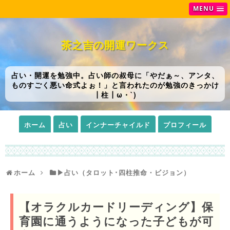
MENU
茶之吉の開運ワークス
占い・開運を勉強中。占い師の叔母に「やだぁ～、アンタ、
ものすごく悪い命式よぉ！」と言われたのが勉強のきっかけ
┃柱┃ω・`)
ホーム
占い
インナーチャイルド
プロフィール
ホーム
▶占い（タロット･四柱推命・ビジョン）
【オラクルカードリーディング】保
育園に通うようになった子どもが可