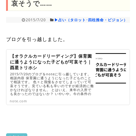
哀そうで……
2015/7/20
▶占い（タロット･四柱推命・ビジョン）
ブログを引っ越しました。
【オラクルカードリーディング】保育園
に通うようになった子どもが可哀そう｜
酉星トリホシ
2015/7/20のブログをnoteに引っ越しています。
相談内容 保育園に通うようになった子どものこと
で相談です。 色々と我慢をさせてしまっていて可
哀そうです。見ている私も辛いのですが経済的に働
かなければなりません。 とはいえ、来年の入所で
も良かったのではないか？ いやいや。今の条件の
良い会社を辞めて、同じ条件...
note.com