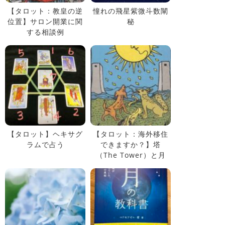
【タロット：教皇の逆
憧れの飛星紫微斗数闡
位置】サロン開業に関
秘
する相談例
【タロット】ヘキサグ
【タロット：海外移住
ラムで占う
できますか？】塔
（The Tower）と月
（The Moon）