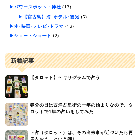
▶パワースポット・神社
(13)
▶【宮古島】海･ホテル･観光
(5)
▶本･映画･テレビ･ドラマ
(13)
▶ショートショート
(2)
新着記事
【タロット】ヘキサグラムで占う
春分の日は西洋占星術の一年の始まりなので、タ
ロットで1年の占いをしてみた
卜占（タロット）は、その出来事が近づいたら再
度占おう。という話し