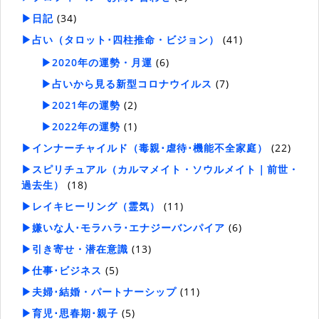
▶日記
(34)
▶占い（タロット･四柱推命・ビジョン）
(41)
▶2020年の運勢・月運
(6)
▶占いから見る新型コロナウイルス
(7)
▶2021年の運勢
(2)
▶2022年の運勢
(1)
▶インナーチャイルド（毒親･虐待･機能不全家庭）
(22)
▶スピリチュアル（カルマメイト・ソウルメイト｜前世・
過去生）
(18)
▶レイキヒーリング（霊気）
(11)
▶嫌いな人･モラハラ･エナジーバンパイア
(6)
▶引き寄せ・潜在意識
(13)
▶仕事･ビジネス
(5)
▶夫婦･結婚・パートナーシップ
(11)
▶育児･思春期･親子
(5)