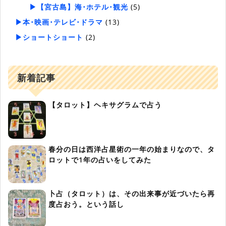
▶【宮古島】海･ホテル･観光
(5)
▶本･映画･テレビ･ドラマ
(13)
▶ショートショート
(2)
新着記事
【タロット】ヘキサグラムで占う
春分の日は西洋占星術の一年の始まりなので、タ
ロットで1年の占いをしてみた
卜占（タロット）は、その出来事が近づいたら再
度占おう。という話し