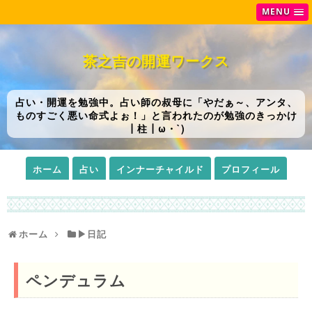
MENU
茶之吉の開運ワークス
占い・開運を勉強中。占い師の叔母に「やだぁ～、アンタ、
ものすごく悪い命式よぉ！」と言われたのが勉強のきっかけ
┃柱┃ω・`)
ホーム
占い
インナーチャイルド
プロフィール
ホーム
▶日記
ペンデュラム