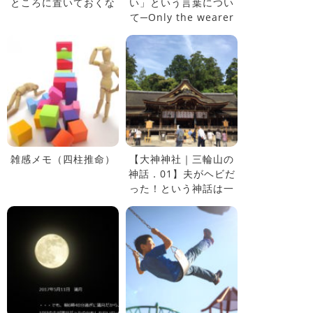
ところに置いておくな
い」という言葉につい
て─Only the wearer
knows where the
shoe pinches.─
雑感メモ（四柱推命）
【大神神社｜三輪山の
神話．01】夫がヘビだ
った！という神話は一
体何を示しているの
か？