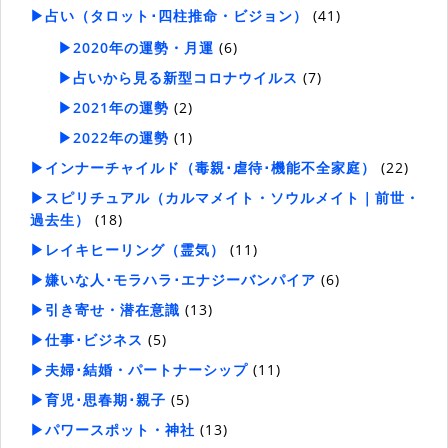
▶占い（タロット･四柱推命・ビジョン）
(41)
▶2020年の運勢・月運
(6)
▶占いから見る新型コロナウイルス
(7)
▶2021年の運勢
(2)
▶2022年の運勢
(1)
▶インナーチャイルド（毒親･虐待･機能不全家庭）
(22)
▶スピリチュアル（カルマメイト・ソウルメイト｜前世・
過去生）
(18)
▶レイキヒーリング（霊気）
(11)
▶嫌いな人･モラハラ･エナジーバンパイア
(6)
▶引き寄せ・潜在意識
(13)
▶仕事･ビジネス
(5)
▶夫婦･結婚・パートナーシップ
(11)
▶育児･思春期･親子
(5)
▶パワースポット・神社
(13)