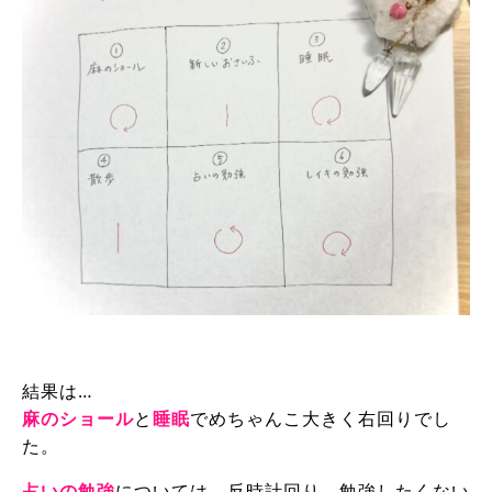
結果は…
麻のショール
と
睡眠
でめちゃんこ大きく右回りでし
た。
占いの勉強
については、反時計回り。勉強したくない